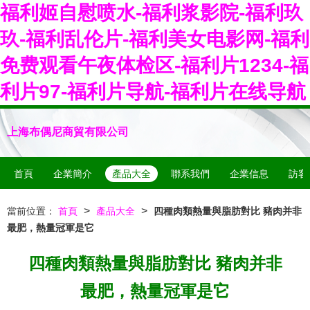
福利姬自慰喷水-福利浆影院-福利玖
玖-福利乱伦片-福利美女电影网-福利
免费观看午夜体检区-福利片1234-福
利片97-福利片导航-福利片在线导航
上海布偶尼商貿有限公司
首頁
企業簡介
產品大全
聯系我們
企業信息
訪客
>
>
當前位置：
首頁
產品大全
四種肉類熱量與脂肪對比 豬肉并非
最肥，熱量冠軍是它
四種肉類熱量與脂肪對比 豬肉并非
最肥，熱量冠軍是它