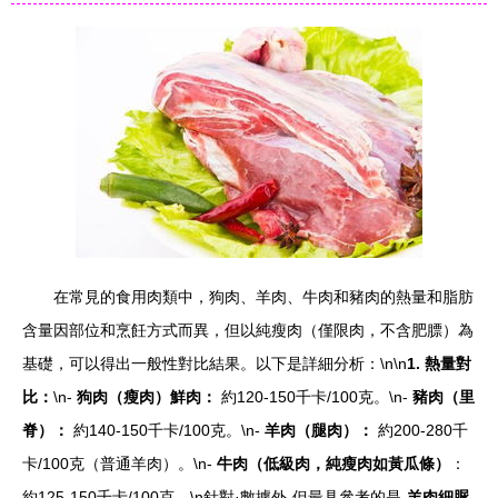
在常見的食用肉類中，狗肉、羊肉、牛肉和豬肉的熱量和脂肪
含量因部位和烹飪方式而異，但以純瘦肉（僅限肉，不含肥膘）為
基礎，可以得出一般性對比結果。以下是詳細分析：\n\n
1. 熱量對
比：
\n-
狗肉（瘦肉）鮮肉：
約120-150千卡/100克。\n-
豬肉（里
脊）：
約140-150千卡/100克。\n-
羊肉（腿肉）：
約200-280千
卡/100克（普通羊肉）。\n-
牛肉（低級肉，純瘦肉如黃瓜條）
：
約125-150千卡/100克。\n針對·數據外-但最具參考的是-
羊肉細脲