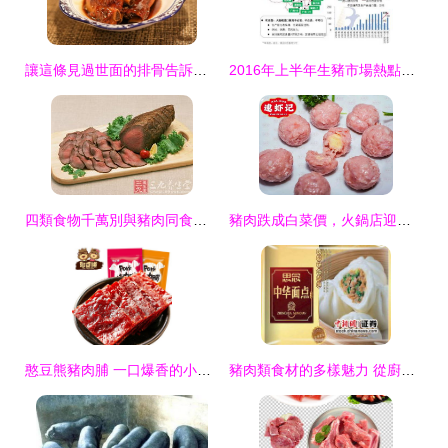
讓這條見過世面的排骨告訴你 吃排骨的一百種理由
2016年上半年生豬市場熱點回顧 豬肉類的震蕩與前行
四類食物千萬別與豬肉同食，越吃越傷身！專家揭秘豬肉飲食禁忌
豬肉跌成白菜價，火鍋店迎新曙光
憨豆熊豬肉脯 一口爆香的小確幸
豬肉類食材的多樣魅力 從廚房到餐桌的味蕾之旅