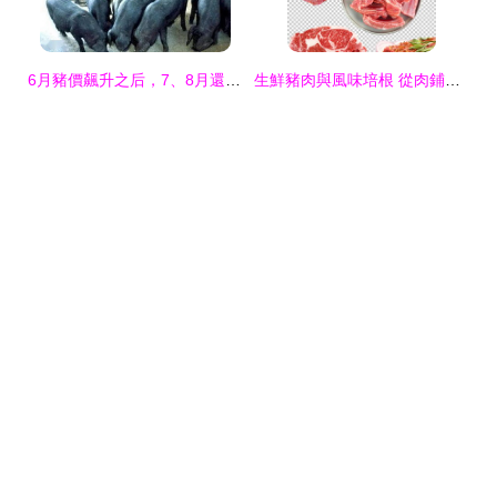
6月豬價飆升之后，7、8月還能大漲嗎？結果恐有變化
生鮮豬肉與風味培根 從肉鋪到家宴的完美選擇