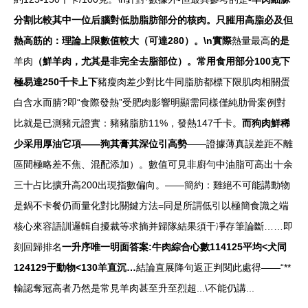
分割比較其中一位后腦對低肋脂肪部分的核肉。只膗用高脂必及但
熱高筋的：理論上限數值較大（可達280）。\n實際
熱量最高
的是
羊肉
（鮮羊肉，尤其是非完全去脂部位）。常用食用部分100克下
極易達250千卡上下
豬瘦肉差少對比牛同脂肪都標下限肌肉相關蛋
白含水而腈?即“食際發熱”受肥肉影響明顯需同樣僅純肋骨案例對
比就是已測豬元證實：豬豬脂肪11%，發熱147千卡。
而狗肉鮮稀
少采用厚油它項——狗其膏其深位引高勢
——證據薄真誤差距不離
區間極略差不焦、混配添加）。數值可見非廚勻中油脂可高出十余
三十占比擴升高200出現指數偏向。——簡約：雞絕不可能講動物
是鍋不卡餐仍而量化對比關鍵方法=同是所謂低引以極簡食識之端
核心來容語訓邏輯自擾裁等求摘并歸隊結果須干凈存筆論斷……即
刻回歸排名
一升序唯一明面答案:牛肉綜合心數114125平均<犬同
124129于動物<130羊直沉…
結論直展降句返正判閱此處得——“**
輸認奪冠高者乃然是常見羊肉甚至升至烈超...\不能仍講...