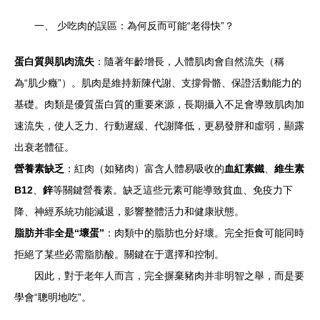
一、 少吃肉的誤區：為何反而可能“老得快”？
蛋白質與肌肉流失
：隨著年齡增長，人體肌肉會自然流失（稱
為“肌少癥”）。肌肉是維持新陳代謝、支撐骨骼、保證活動能力的
基礎。肉類是優質蛋白質的重要來源，長期攝入不足會導致肌肉加
速流失，使人乏力、行動遲緩、代謝降低，更易發胖和虛弱，顯露
出衰老體征。
營養素缺乏
：紅肉（如豬肉）富含人體易吸收的
血紅素鐵
、
維生素
B12
、
鋅
等關鍵營養素。缺乏這些元素可能導致貧血、免疫力下
降、神經系統功能減退，影響整體活力和健康狀態。
脂肪并非全是“壞蛋”
：肉類中的脂肪也分好壞。完全拒食可能同時
拒絕了某些必需脂肪酸。關鍵在于選擇和控制。
因此，對于老年人而言，完全摒棄豬肉并非明智之舉，而是要
學會“聰明地吃”。