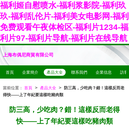
福利姬自慰喷水-福利浆影院-福利玖
玖-福利乱伦片-福利美女电影网-福利
免费观看午夜体检区-福利片1234-福
利片97-福利片导航-福利片在线导航
上海布偶尼商貿有限公司
首頁
企業簡介
產品大全
聯系我們
企業信息
訪客
>
>
當前位置：
首頁
產品大全
防三高，少吃肉？錯！這樣反而老
得快——上了年紀要這樣吃豬肉類
防三高，少吃肉？錯！這樣反而老得
快——上了年紀要這樣吃豬肉類