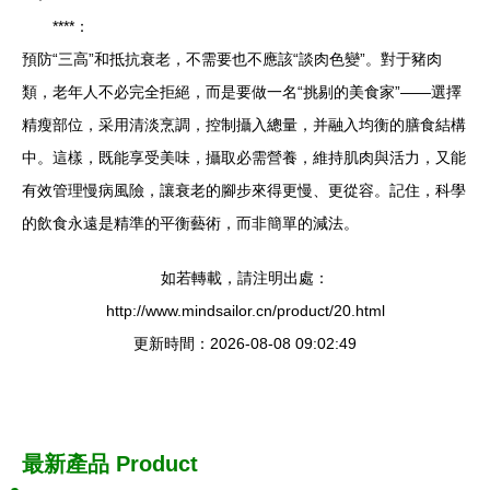
****：
預防“三高”和抵抗衰老，不需要也不應該“談肉色變”。對于豬肉
類，老年人不必完全拒絕，而是要做一名“挑剔的美食家”——選擇
精瘦部位，采用清淡烹調，控制攝入總量，并融入均衡的膳食結構
中。這樣，既能享受美味，攝取必需營養，維持肌肉與活力，又能
有效管理慢病風險，讓衰老的腳步來得更慢、更從容。記住，科學
的飲食永遠是精準的平衡藝術，而非簡單的減法。
如若轉載，請注明出處：
http://www.mindsailor.cn/product/20.html
更新時間：2026-08-08 09:02:49
最新產品
Product