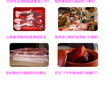
2016年全球肉類產量達3.207億噸 豬肉穩居產量榜首
豬肉哪個部位最好吃？教你認準“這4塊肉”，營養美味，好吃過癮
山東夏津豬肉批發價格探底 每斤6元的冷鮮肉市場動態
最新海口豬肉“點對點”供應銷售網點已擴增至128家，具體地址與豬肉類服務一覽
新鮮豬肉市場動態與供應信息解析
官宣 下半年豬肉價可能飆升70%，且吃且珍惜——豬肉類板塊投資與生活警示