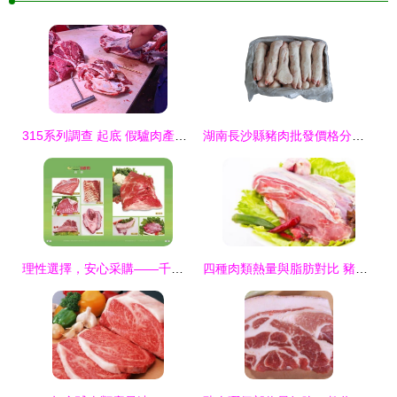
315系列調查 起底 假驢肉產業鏈 廉價母豬肉變身驢肉,添加劑超標催生致癌物
湖南長沙縣豬肉批發價格分析 9.85元/斤冷凍豬蹄市場動態
理性選擇，安心采購——千秋食品麗水冷凍豬肉全解析
四種肉類熱量與脂肪對比 豬肉并非最肥，熱量冠軍是它