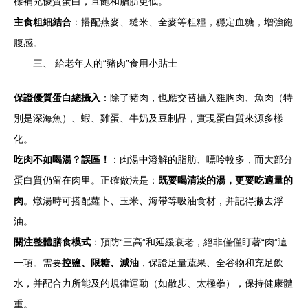
樣補充優質蛋白，且飽和脂肪更低。
主食粗細結合
：搭配燕麥、糙米、全麥等粗糧，穩定血糖，增強飽
腹感。
三、 給老年人的“豬肉”食用小貼士
保證優質蛋白總攝入
：除了豬肉，也應交替攝入雞胸肉、魚肉（特
別是深海魚）、蝦、雞蛋、牛奶及豆制品，實現蛋白質來源多樣
化。
吃肉不如喝湯？誤區！
：肉湯中溶解的脂肪、嘌呤較多，而大部分
蛋白質仍留在肉里。正確做法是：
既要喝清淡的湯，更要吃適量的
肉
。燉湯時可搭配蘿卜、玉米、海帶等吸油食材，并記得撇去浮
油。
關注整體膳食模式
：預防“三高”和延緩衰老，絕非僅僅盯著“肉”這
一項。需要
控鹽、限糖、減油
，保證足量蔬果、全谷物和充足飲
水，并配合力所能及的規律運動（如散步、太極拳），保持健康體
重。