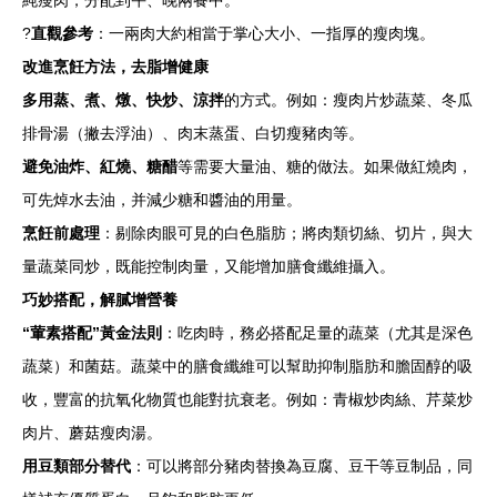
純瘦肉，分配到午、晚兩餐中。
?
直觀參考
：一兩肉大約相當于掌心大小、一指厚的瘦肉塊。
改進烹飪方法，去脂增健康
多用蒸、煮、燉、快炒、涼拌
的方式。例如：瘦肉片炒蔬菜、冬瓜
排骨湯（撇去浮油）、肉末蒸蛋、白切瘦豬肉等。
避免油炸、紅燒、糖醋
等需要大量油、糖的做法。如果做紅燒肉，
可先焯水去油，并減少糖和醬油的用量。
烹飪前處理
：剔除肉眼可見的白色脂肪；將肉類切絲、切片，與大
量蔬菜同炒，既能控制肉量，又能增加膳食纖維攝入。
巧妙搭配，解膩增營養
“葷素搭配”黃金法則
：吃肉時，務必搭配足量的蔬菜（尤其是深色
蔬菜）和菌菇。蔬菜中的膳食纖維可以幫助抑制脂肪和膽固醇的吸
收，豐富的抗氧化物質也能對抗衰老。例如：青椒炒肉絲、芹菜炒
肉片、蘑菇瘦肉湯。
用豆類部分替代
：可以將部分豬肉替換為豆腐、豆干等豆制品，同