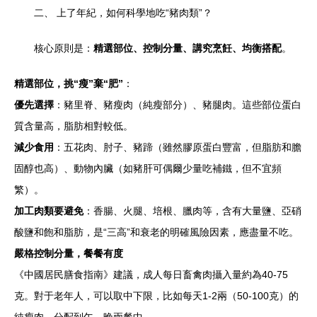
二、 上了年紀，如何科學地吃“豬肉類”？
核心原則是：
精選部位、控制分量、講究烹飪、均衡搭配
。
精選部位，挑“瘦”棄“肥”
：
優先選擇
：豬里脊、豬瘦肉（純瘦部分）、豬腿肉。這些部位蛋白
質含量高，脂肪相對較低。
減少食用
：五花肉、肘子、豬蹄（雖然膠原蛋白豐富，但脂肪和膽
固醇也高）、動物內臟（如豬肝可偶爾少量吃補鐵，但不宜頻
繁）。
加工肉類要避免
：香腸、火腿、培根、臘肉等，含有大量鹽、亞硝
酸鹽和飽和脂肪，是“三高”和衰老的明確風險因素，應盡量不吃。
嚴格控制分量，餐餐有度
《中國居民膳食指南》建議，成人每日畜禽肉攝入量約為40-75
克。對于老年人，可以取中下限，比如每天1-2兩（50-100克）的